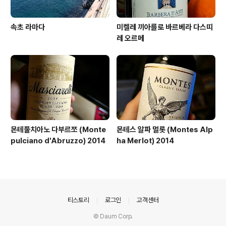
속초 라마다
미켈레 끼아를로 바르베라 다스띠
레 오르메
몬테풀치아노 다부르쪼 (Monte
몬테스 알파 멀롯 (Montes Alp
pulciano d'Abruzzo) 2014
ha Merlot) 2014
의안내
티스토리
로그인
고객센터
© Daum Corp.