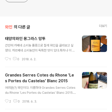
더보기
와인
의 다른 글
태양의와인 몽그라스 앙투
글 내용
간만에 카베네 소비뇽 품종으로 칠레 와인을 골라보고 싶
었다. 까르베네 소비뇽만의 독특한 맛이 있다.특히나 이 녀
석은 싱글 빈야드급으로 국내에 여러 유명 호텔에서도 서
1
0
2018. 6. 2.
브되고 있는 퀄리티 있는 놈. 오픈해서 바로 테이스팅 해보
니, 역시 typical 까르베네 소비뇽 품종의 맛이 강하게 느
껴진다.약간 달콤하기 까지도? 체리, 블랙베리향 골고루 잘
Grandes Serres Cotes du Rhone 'Le
어울러져 있고, 단단한 구조감이 느껴진다. (좀 오랫동안 오
픈하고 마셔도 좋다)
s Portes du Castelas' Blanc 2015
글 내용
어려운(?) 와인이다. 이름하야 Grandes Serres Cotes
du Rhone 'Les Portes du Castelas' Blanc 2015.
프랑스 론 와인인데, 이번엔 블랑 화이트로 테이스팅 해본
2
0
2018. 6. 3.
다. 일단 레이블은 아주 마음에 든다. 뭔가 노란색 연두색,
갈색이 온화(?)하게 레이블링이 잘 되어있다. 한 2년전쯤