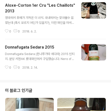
전인가? 우연한 기회에 꼬뜨 뒤 론38 파라렐 와인을 테이
Aloxe-Corton 1er Cru "Les Chaillots"
스팅 해 본 이후, 론 지역와인에 부쩍 관심이 많이 갔다. 사
실 프랑스 와인은 너무 어려워서 쉽게 시도를 잘 못 해오던
2013
글 내용
터인데 (그냥 아무렇게나 고르면 오줌 지린내나고, 좀 괜찮
영국에서 후배가 가져온 이 녀석. 국내에서는 찾아볼수 없
은걸 고르자니 가격이 다른 와인보다 두세배는 더 나갔던
었는데 (혹시 모르지 어딘가 있을지?), 이런 와인을 마셔볼
느낌?), 론 지역와인은 비교적 쉬우면서도 가격대도 매우 a
수 있다는건 귀한 기회이다. 숙성한우와 함께 오픈. 브르고
ffordable 하다. 집에 좀 남..
0
0
2018. 6. 2.
뉴 1st Cru 와인이다. 2013년 빈티지. 아주 영롱한 루비
색깔과 시나몬향 좋고,약간 spicy 하면서 산도 보다는 기
분좋은 탄닌감으로 비싼와인 값 좀 한다 싶다. http://ww
Donnafugata Sedara 2015
w.louislatour.com/en/wines/12/aloxe-corton-1e
글 내용
r-cru-les-chaillots/2013
Donnafugata Sedara (돈나푸가타 세다라) 2015 빈티
지. 분당 서현AK 롯데와인에서 구입했습니다. Nero d'Av
ola 100% 와인. 이탈리아 시칠리 지역의 와인. 네로다볼
0
0
2018. 2. 14.
라가 주 품종. 쉽게 맛보기 어려운 품종인 듯? 몬테풀치아
노 와인을 즐겨마시는 걸 알고선 이 와인을 추천해주셨다.
향이 너무 좋은데, 가격대 성능비 좋다. 다시 구입하고 시도
해보고 싶은 와인.
이 블로그 인기글