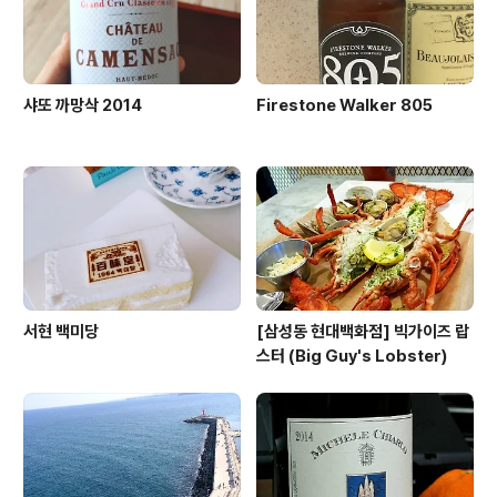
샤또 까망삭 2014
Firestone Walker 805
서현 백미당
[삼성동 현대백화점] 빅가이즈 랍
스터 (Big Guy's Lobster)