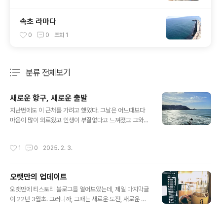
속초 라마다
0
0
조회
1
분류 전체보기
주요 글 목록
새로운 항구, 새로운 출발
글 내용
지난번에도 이 근처를 가려고 했었다. 그날은 어느때보다
마음이 많이 외로왔고 인생이 부질없다고 느껴졌고 그와
함께 엄습해오는 극도의 공포감이 나의 온몸을 감싸고돌
때, 시원한 바닷바람 맞으면서 끝없는 태평양 끝자락에 큰
작성시간
1
0
2025. 2. 3.
소리로 고함 한번 질러보면 답답하게 막혀있는 가슴 한구
석이 조금이나마 뚫릴 것 만 같다는 생각이 가득했던 것 같
다. 그날은 I-280을 5분도 채 달리지 못해서 다시 돌아 왔
오랫만의 업데이트
었어야 했지만, 오늘은 끝까지 가보려고 한다. 아니 잘 다녀
글 내용
왔다 - Pillar Point Harbor. Half Moon Bay 에서 10~
오랫만에 티스토리 블로그를 열어보았는데, 제일 마지막글
15분 남짓 북쪽 샌프란시스코 방향으로 올라가다 보면 아
이 22년 3월초. 그러니까, 그때는 새로운 도전, 새로운 기
주 자그마한 Harbor 가 나오는데 주변에 옹기종기 Seaf
회에 대한 희망, 좀 더 럭셔리(?)한 삶에 대한 실현 과정, 내
ood Restaurant 들도 여럿이고 또 싱싱한 굴, 조개..
지는 좀 더 나은 역사를 위한 첫 발걸음을 준비하던 시기라