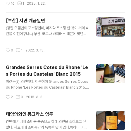
작성시간
16
1
2025. 1. 22.
고 봐야 할 것 같다. 한국 나이로 50줄을 넘나들면서 이러
한 기회를 갖게 되었다는, 또는 만나게 되었다는 행운, 혹은
이런 행운을 만들기 위한 억척스러운 노력의 결과로써 이
[부산] 서면 개금밀면
제 곧 미국 출국을 앞두고 있었던 시기였다. 나로써는 제2
글 내용
아니 제3의 인생의 시작점 바로 앞, 그런 순간이었다고 말
(정말 오램만의 포스팅인데, 마지막 포스팅 한 것이 거의 4
할 수 있겠다. 많은 이들이 어떤 일을 진행함에 있어 "bur
년쯤 이전이구나...) 부산. 코로나 바이러스 때문에 몇년의
n the bridge" 와 같은 극단적인 선택을 만류하곤 하지
기록이 없어진 것 같다. 어디 맘 놓고 여행을 간다는 것이
만, 나는 그렇지 않았던 것 같다. 미국에서의 R&R에 거의 ..
쉽지 않았을 뿐 더러, 외식 한번 하기도 편하지 않았었는데,
작성시간
0
1
2022. 3. 13.
지난 2월에 맘먹고 부산 여행을 다녀왔더랬다. 내 기억에
부산은 초등학교때 부모님이랑 잠시 여행을 해본 것 이외
에 별다른 기억이 없고, 회사 출장으로 두어번 방문했던 기
Grandes Serres Cotes du Rhone 'Le
억이 있는데, 그 나마 가장 최근에 방문 했었던 것이 2018
s Portes du Castelas' Blanc 2015
년 부산 벡스코 출장이 마지막이다. 장장 5시간을 운전을
글 내용
해서 부산여행을 했었고, 우리가 머물렀던 호텔이 서면시
어려운(?) 와인이다. 이름하야 Grandes Serres Cotes
장 바로 옆에 있었던 지라 점심 한끼 부산 밀면 (그것도 시
du Rhone 'Les Portes du Castelas' Blanc 2015.
장통 밀면으로!) 찾아서 먹어보자는 심보로 네이버 앱을 뒤
프랑스 론 와인인데, 이번엔 블랑 화이트로 테이스팅 해본
작성시간
2
0
2018. 6. 3.
져서 찾아갔던 곳..
다. 일단 레이블은 아주 마음에 든다. 뭔가 노란색 연두색,
갈색이 온화(?)하게 레이블링이 잘 되어있다. 한 2년전쯤
전인가? 우연한 기회에 꼬뜨 뒤 론38 파라렐 와인을 테이
태양의와인 몽그라스 앙투
스팅 해 본 이후, 론 지역와인에 부쩍 관심이 많이 갔다. 사
글 내용
간만에 카베네 소비뇽 품종으로 칠레 와인을 골라보고 싶
실 프랑스 와인은 너무 어려워서 쉽게 시도를 잘 못 해오던
었다. 까르베네 소비뇽만의 독특한 맛이 있다.특히나 이 녀
터인데 (그냥 아무렇게나 고르면 오줌 지린내나고, 좀 괜찮