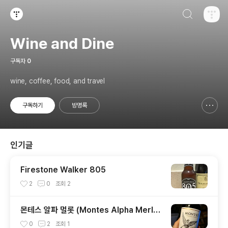
검색하기
티스토리
Wine and Dine
구독자
0
wine, coffee, food, and travel
구독하기
방명록
신고하기 레이어
열기
인기글
Firestone Walker 805
2
0
조회
2
몬테스 알파 멀롯 (Montes Alpha Merlo
t) 2014
0
2
조회
1