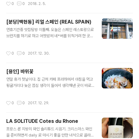
작성시간
0
0
2018. 2. 5.
시장에 가득하다. 아주 신선하다. 꼬막 한주먹만 사가지고
와서 끓는물에 살짝 데쳤더니 살이 아주 통통하다. 조개껍
질 안쪽으로 살이 꽉 차있다. 이렇게 간만에 Mozart Ser
[분당|백현동] 리얼 스페인 (REAL SPAIN)
enade 10번을 LSO 연주로 감상하면서.......
글 내용
연휴기간중 맛집탐방 이틀째. 오늘은 스페인 레스토랑으로
브런치를 하기로 하고 어젯밤에 네*버를 뒤적거려 한 곳을
찜해두었다. 분당 백현동 카페거리에 있는 리얼 스페인 (R
eal SPAIN) 이라는 곳이다. 11시30분 오픈이라고 해서
작성시간
0
0
2017. 12. 30.
얼추 시간을 맞춰서 도착했다. Tmap으로 검색해서 찾아
갔는데, 살짝 돌아서 알려준다. 백현동 카페거리에 보면 아
주 유명한 수타 짜장면집이 있는데, 그 앞에서 바로 우회전
[용인] 바위꽃
해서 올라가면 바로 왼편으로 보인다. 어! 그런데 아뿔싸.
글 내용
여기 주차장이 없다 ㅡ.ㅡ;;; 가게 앞에 차 2대 정도 파킹할
연말 휴가 첫날이다. 집 근처 카페 프라하에서 아침을 먹고
수 있는 공간은 있긴한데, 건물 양쪽에 있는 주차공간은 주
뒹굴거리다 늦은 점심 생각이 들어서 생각해낸 곳이 바로
거민을 위한 주차공간이라고 한다. 허허~~ 공영 주차장에
용인 굴 맛집 바위꽃. 예전에 우연히 용인시청 앞을 지나다
차를 대야한다는데, 이거 원. 공영주차장으로 가봤더니 만
가 너무 배가 고파서 한번 들렀었던 곳이었는데, 이집 굴요
작성시간
0
0
2017. 12. 29.
차 ㅡ.ㅡ^ ..
리가 참 괜찮았었다는 생각이었고, 그 이후로도 이 집을 오
려고 몇번을 시도하다가 한번도 못 왔었는데, 간만에 시간
이 넉넉하니 30분 정도 드라이브를 한다고 생각하고 차를
LA SOLITUDE Cotes du Rhone
몰아 나섰다. 분당을 지나 미금, 오리를 지나 한참을 내달려
글 내용
서 달려온 곳. 바위꽃 정문이다. 주차장 입구가 조금 경사져
프랑스 론 지방의 와인 솔리튜드 시음기. 크리스마스 와인
있어서 잘못하면 지나칠 수 있으니 주의. 메뉴판을 펼처보
을 준비하면서 daily 로 마시기 좋을 만한 녀석으로 골라왔