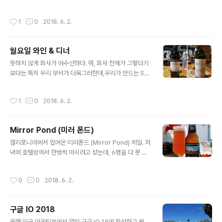
석은 싱글 빈야드급으로 국내에 여러 유명 호텔에서도 서
은걸 고르자니 가격이 다른 와인보다 두세배는 더 나갔던
브되고 있는 퀄리티 있는 놈. 오픈해서 바로 테이스팅 해보
느낌?), 론 지역와인은 비교적 쉬우면서도 가격대도 매우 a
작성시간
1
0
2018. 6. 2.
니, 역시 typical 까르베네 소비뇽 품종의 맛이 강하게 느
ffordable 하다. 집에 좀 남..
껴진다.약간 달콤하기 까지도? 체리, 블랙베리향 골고루 잘
어울러져 있고, 단단한 구조감이 느껴진다. (좀 오랫동안 오
월요일 와인 & 디너
픈하고 마셔도 좋다)
글 내용
뜻하지 않게 회사가 어수선하다. 뭐, 회사 전체가 그렇다기
보다는 특히 우리 부서가 더욱그러한데,우리가 만드는 SW
제품이 EOS의 길을 걷게 될 것 같다. 우리가 잘 못 만들어
서는 절대 아니다.잘 만들어왔고, 경쟁사로 부터 $$$ 압
작성시간
1
0
2018. 6. 2.
박을 받은 나머지 경영진이 아마 포기를 한 듯 하다.아마 곧
이 조직은 과자 부스러기 처럼 떨어져 나갈 것이다. 처음에
는 큰 덩어리 몇개로 잘라지다가,이내 서서히 아주 작은 부
Mirror Pond (미러 폰드)
스러기로 떨어져 나가게 될 것이다. 동료들이랑 이러한 과
글 내용
정을 예감하며, 월요일 저녁 와인한잔! 일이 바쁠때는 이런
캘리포니아에서 업어온 미러폰드 (Mirror Pond) 에일. 저
시간을 못가졌었지. http://bistro.bawi.kr/68http://bis
녁에 호텔방에서 한벙씩 마시려고 샀는데, 6병을 다 못 마
tro.bawi.kr/21
시고 한병을 가지고 왔다. 와이프가 주말에 피자를 먹고 싶
다고하여, AK 지하 pop-in 매장에서 멕시칸 피자 한판 사
작성시간
0
0
2018. 6. 2.
들고 와서는 오픈! 너무 맛있다. 이런 맛 최고. https://ww
w.deschutesbrewery.com/beer/mirror-pond-p
ale-ale/
구글 IO 2018
글 내용
올해 미국 마운틴뷰에서 열린 구글 IO 18에 참석하고 왔