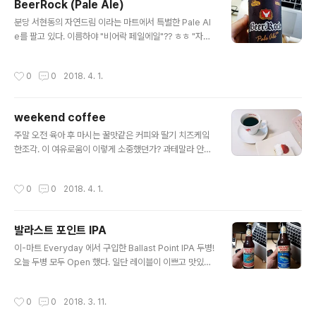
BeerRock (Pale Ale)
글 내용
분당 서현동의 자연드림 이라는 마트에서 특별한 Pale Al
e를 팔고 있다. 이름하야 "비어락 페일에일"?? ㅎㅎ "자연
드림" 이라고 네이버 검색을 해보니 잘 찾아지지 않는데,
아마 아이쿱 자연드림 이 녀석인가 보다. 아무튼 여기 맥주
작성시간
0
0
2018. 4. 1.
가 은근 괜찮다. 라거는 사실 좀 별로인데, 페일 에일은 비
교적 잘 만든것 같다. 보리맥아와 볶은 맥아 모두 독일 수입
산이 주 원료이다. 글라스에 따라보니 버블도 좋게 올라오
weekend coffee
고, 향도 스위트 향이 좋다. 너무 달지도 않고, 잡내가 없어
글 내용
서 부담없이 마시기 괜찮은 듯 하다. 날이 따뜻해지면서 더
주말 오전 육아 후 마시는 꿀맛같은 커피와 딸기 치즈케잌
욱 자주 찾게 될꺼 같다 ㅋㅋ 쌉쌀 달콤한 페일 에일. 내가
한조각. 이 여유로움이 이렇게 소중했던가? 과테말라 안티
종종 사 마시는 맥주이다. 그래서 강추하고 싶다 :=) (그나
구아 원두를 골라봤다. 잘 알려져 있다시피 화산지대에서
저나 늘 책상 위에서 맥주를 마시게 되네 +_+;;;)
재배되는 커피나무라서 강력한 스모크 향을 가진다. 아로
작성시간
0
0
2018. 4. 1.
마가 깊은편이지. 그런데, 전동 커피 그라인더를 돌리기도
조심스럽다. 물을 팔팔 끓여서 비이커에 오롯이 커피를 담
아 내었다. 짙은 아로마! 헉! 혹시나 인터넷을 찾아보니 이
발라스트 포인트 IPA
런 글이 있네 - MK News - '과테말라 커피는 스모키(Sm
글 내용
oky)하다'는 몹쓸 주술(呪術)이런이런,,, 역시 나는 아직
이-마트 Everyday 에서 구입한 Ballast Point IPA 두병!
커피 초보?? 웬지 스모키한 아로마가 있다 라고 하면 그런
오늘 두병 모두 Open 했다. 일단 레이블이 이쁘고 맛있게
가 싶었는데, 정말 잘 음미 해가면서 배워야겠다. 아로마까
생겼다. :-D 알콜 도수는 7%. 맥주 치고는 조금 센 편이다.
지 느끼고 배우는건 이젠 사치일까? ㅎㅎ :-)
최근에는 미국 Brewery 회사 제품들이 국내 편의점 및 세
작성시간
0
0
2018. 3. 11.
계맥주 집들에 많이 깔려있다. 오늘도 별 생각없이 E-mart