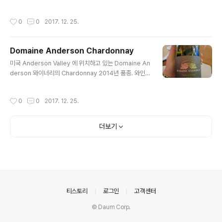
았다. 메뉴는 간단하다. 모두 굴 요리다. ㅎㅎ 우리가 주문
다. 블렌딩은 좀 복잡한 편인데, 쉬라/쉬라즈, 그르나쉬, 또
한건 굴정식 코스이다. 1인에 13,000원. 싼 편은 아니지
다른 한 종류가 더 있다. 바디감이 그렇게 묵직하지 않으면
작성시간
0
0
2017. 12. 25.
만, 아낌없이 이걸..
서 론 지방 특유의 산뜻한 맛이 특징. 탄닌도 보통이며 부드
러운 산미가 편안하게 디저트 와인으로 마시기에도 딱 좋
을 듯 싶다. 이탈리아의 아파시멘토 와인들과 비슷한 느낌
Domaine Anderson Chardonnay
이다. 내 기호에 아주 적합. 가격대비 가성비 측면에서 매우
글 내용
강추하고 싶다.
미국 Anderson Valley 에 위치하고 있는 Domaine An
derson 와이너리의 Chardonnay 2014년 품종. 와인닷
컴에서 찾아보니 이 녀석 가격대가 좀 있다 (링크). 어쩐
지... 조금 있다가 얘기하겠지만 이 녀석 밸런스와 완성도는
작성시간
0
0
2017. 12. 25.
꽤 괜찮은것 같다. 참고로, 내 기준에서 가격대가 있다는 것
은 대략 bottle에 30~50불 이상이 되면 비싼거다 ㅠㅠ
Mountain View 시내쪽으로 나와서 starting wine 으로
더보기
주문한 녀석이다. 산미가 아주 깔끔하게 finish 되고, whit
e fruit and blossom 밸런스 좋다. 와인닷컴을 보니, 이
녀석은 병입되기전 약 9개월 정도 오크통에서 숙성이 된다
고 한다. 오크향도 산뜻하다 (14년 샤도네 품종은 프랑스에
서 수입한 ..
의안내
티스토리
로그인
고객센터
© Daum Corp.