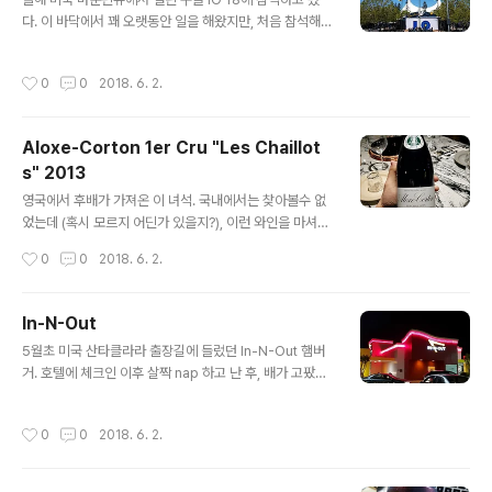
다. 이 바닥에서 꽤 오랫동안 일을 해왔지만, 처음 참석해보
는 행사.감사하게도 회사 파트너쉽 팀에서 초청장을 하나
마련해 줘서 다녀올수 있었다. 이 초대권이 꽤 귀하다는 소
작성시간
0
0
2018. 6. 2.
문. IO 참석 후기는 여기 Google Docs를 참고하시고, 아
래는 둘째날 좋은 날씨에 저녁 맥주 파티에서 드링킹 사진
기록.참, 캘포냐 날씨는 언제나 좋다. 샌프란 지역은 바람도
Aloxe-Corton 1er Cru "Les Chaillot
쌔서, 미세먼지도 거의 없고... 환경은 울나라보다 훨 좋구
s" 2013
먼.
글 내용
영국에서 후배가 가져온 이 녀석. 국내에서는 찾아볼수 없
었는데 (혹시 모르지 어딘가 있을지?), 이런 와인을 마셔볼
수 있다는건 귀한 기회이다. 숙성한우와 함께 오픈. 브르고
작성시간
0
0
2018. 6. 2.
뉴 1st Cru 와인이다. 2013년 빈티지. 아주 영롱한 루비
색깔과 시나몬향 좋고,약간 spicy 하면서 산도 보다는 기
분좋은 탄닌감으로 비싼와인 값 좀 한다 싶다. http://ww
In-N-Out
w.louislatour.com/en/wines/12/aloxe-corton-1e
글 내용
5월초 미국 산타클라라 출장길에 들렀던 In-N-Out 햄버
r-cru-les-chaillots/2013
거. 호텔에 체크인 이후 살짝 nap 하고 난 후, 배가 고팠는
데 시간이 늦어버렸다. 마운틴뷰까지 가기에는 운전하기도
귀찮고해서 Google Maps를 보고 근처 햄버거집을 찾아
작성시간
0
0
2018. 6. 2.
서 밤 마실 나들이. 캘포냐에가면 한번씩은들러보는 곳. 16
년 12월 출장길에도 들렀던 곳. 그때는 El Camino Real
이번은 Santa Clara. 주문은 체다 치즈버거 1번!