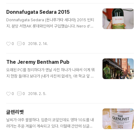
Everyday에 들어갔다가 IPA 를 보고 구입해 보았다. 가
격은 5500원. 두 병 모두 쌉사한 호프 맛과 산뜻한 목넘김
Donnafugata Sedara 2015
이 일품이다. 최근 미국 브루어리들도 꽤나 괜찮은 맥주들
글 내용
을 만들어 내는 것 같다. 약간 늦은 시간이었지만 부족하지
Donnafugata Sedara (돈나푸가타 세다라) 2015 빈티
않았다.
지. 분당 서현AK 롯데와인에서 구입했습니다. Nero d'Av
ola 100% 와인. 이탈리아 시칠리 지역의 와인. 네로다볼
라가 주 품종. 쉽게 맛보기 어려운 품종인 듯? 몬테풀치아
작성시간
0
0
2018. 2. 14.
노 와인을 즐겨마시는 걸 알고선 이 와인을 추천해주셨다.
향이 너무 좋은데, 가격대 성능비 좋다. 다시 구입하고 시도
해보고 싶은 와인.
The Jeremy Bentham Pub
글 내용
오래된 PC를 정리하다가 옌날 사진 하나가 나와서 이게 뭐
지 한참 들여다 보다가 (내가 사진에 없네?), 아! 학교 앞 제
레미 벤담 펍이구나! 너무 정겨운 사진이다. 런던 UCL 학
교 앞 Jeremy Bentham 이라는 조그마한 pub이 하나
작성시간
0
0
2018. 2. 5.
있는데, 학교에서 연구를 하닥 오후 5~6시만 되면 Lab 식
구들끼리 여기서 꽤 자주 모였던 것 같다. 그때 지도교수는
나이도 어려서 (마흔이 안된 나이에 Full Professorship
글렌리벳
을 받았음) 학과내 Research Fellow들과 PhD 학생들과
글 내용
자주 모여서 이런 저런 얘기들을 꽤 늦은시간까지 토론하
날씨가 아주 쌀쌀하다. 입춘이 코앞인데도 영하 10도를 내
곤 했던 추억의 장소이다. 최신 연구논문, 정치, 경제, 문학
려가는 추운 겨울이 계속되고 있다. 이럴때 간만에 싱글몰
등 다양한 topic들을 정해놓고, 저녁 안주 없이 생맥주만
트 한잔 그리워진다. 스트레이트로 한잔 하면 몸이 따뜻해
계속 마셔가면서 토론에 불을 붙였던 ..
지고 등쪽의 한기가 누그러든다. 지금 겨울 제철의 꼬막이