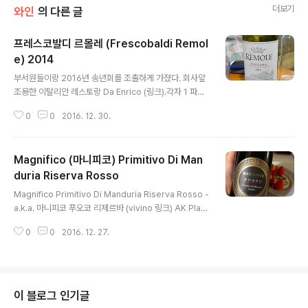
더보기
와인
의 다른 글
프레스코발디 르몰레 (Frescobaldi Remol
e) 2014
글 내용
부서원들이랑 2016년 송년회를 조촐하게 가졌다. 회사앞
조용한 이탈리안 레스토랑 Da Enrico (링크).각자 1 파스
타에, 샐러드, 그리고 share 할만한 pizza 한판 - 너무 많
0
0
2016. 12. 30.
이 시켰나 싶을 정도?그리고, 요즘 이탈링아 와인에 꽂혀
있는터라, 토스카나 지방의 와인을 하나 골라 봤다.프레스
코발디 르몰레 14년 빈티지 - http://en.frescobaldi.co
Magnifico (마니피코) Primitivo Di Man
m/wines/remole/ 포도 품종도 특이하다 - 산지오베세
(Sangiovese) 와 카베네 쇼비뇽.맛은 사실 별로였다. 산
duria Riserva Rosso
글 내용
미가 강하고 꽃향기나 오크는 약하다. 초컬릿 블랙커런트
Magnifico Primitivo Di Manduria Riserva Rosso -
도 약하다. 그냥 시다 ㅎㅎ 양껏 시켰던 dish들을 싹싹 다
a.k.a. 마니피코 푸오코 리제르바 (vivino 링크) AK Plaz
비우고, 와인도 홀짝 홀짝 깨끗이 비웠다. 나쁘진 않지만,
a 에서 와인 크리스마스 세일을 했다. 그런데 눈에 확 들어
나는 비추다.뭐 맨날 성공만 하..
0
0
2016. 12. 27.
왔던 와인 하나가 있는데,그게 바로 마니피코 리제르바 와
인이다. 이걸 여기저기서 6개월동안 찾았었는데 이제서야
발견하게 되었네.이 와인 포도 품종이 Primitivo Di Man
duria 이라는데, 늘 그렇듯 포도품종은 알아도 알아도 끝
이 없다. :-D 오늘 바로 오픈해서 시음 시도! 이 와인은 과
이 블로그 인기글
실향이 풍부하다. 베리, 블랙 커런트, 오크향 아주 그득하