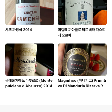
샤또 까망삭 2014
미켈레 끼아를로 바르베라 다스띠
레 오르메
몬테풀치아노 다부르쪼 (Monte
Magnifico (마니피코) Primiti
pulciano d'Abruzzo) 2014
vo Di Manduria Riserva Ro
sso