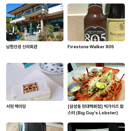
다.2만원대 와인 치고는 best choice 라고 할 수 있다. It
aly 와인으로는 Conte di Campiano 와인과 함께 my
f..
남한산성 신라회관
Firestone Walker 805
서현 백미당
[삼성동 현대백화점] 빅가이즈 랍
스터 (Big Guy's Lobster)