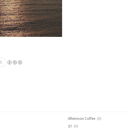
기
(0)
Afternoon Coffee
(0)
눈!